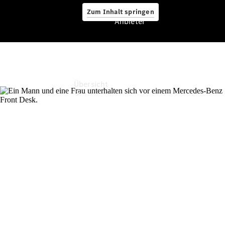
Zum Inhalt springen
Anbieter
Anbieter
Übersicht
Startseite
Ansprechpartner
finden
Probefahrt
vereinbaren
Beratung