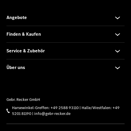
Kompletträder
Reifen- und
Komplettradschutz
EU-
Reifenlabel
Transporter-
Service