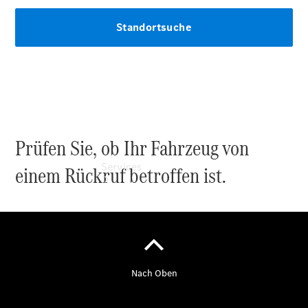
Digitale
Extras
Prüfen Sie, ob Ihr Fahrzeug von
Services
einem Rückruf betroffen ist.
Übersicht
Finanzdienste
Reifen &