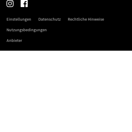
Übersicht
Unfallreparaturen
SmallRepair
Rücknahme
&
Entsorgung
Wartung
Reparatur
Service-
und
Garantie-
Pakete
Mobile
Service
Fleet
Services
Elektrofahrzeug-
Service
VanService
basic