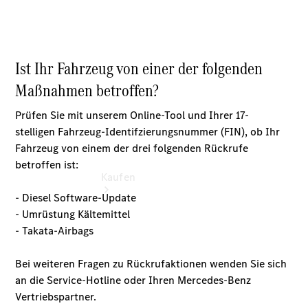
vereinbaren
Servicetermin
vereinbaren
Kaufen
Übersicht
Gebrauchtwagensuche