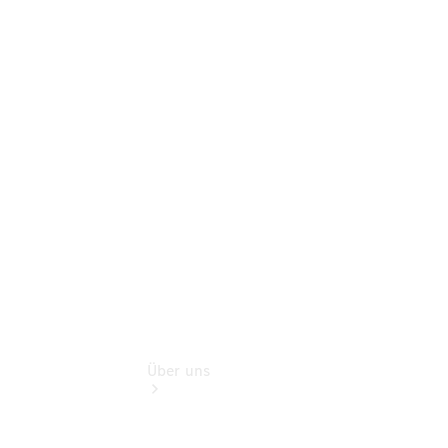
Pannen- &
Schadenhilfe
Service für
Reisemobile
Teile &
Zubehör
Rückrufe &
Umrüstungen
Über uns