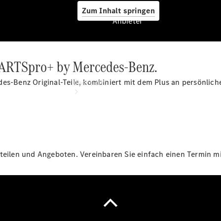
Zum Inhalt springen
Anbieter
: PARTSpro+ by Mercedes-Benz.
Anbieter
des-Benz Original-Teile, kombiniert mit dem Plus an persönlic
Übersicht
teilen und Angeboten. Vereinbaren Sie einfach einen Termin mit
Startseite
Ansprechpartner
finden
Beratung
vereinbaren
Servicetermin