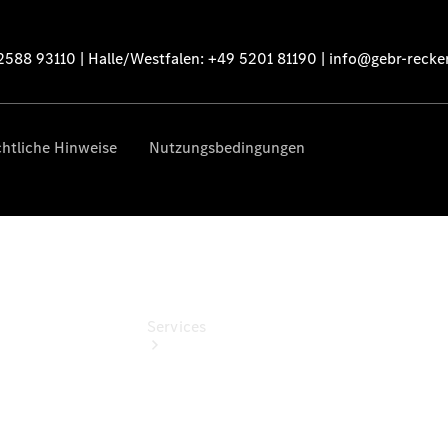
Sterne -
elektrisch
Mercedes-
Benz
Online
Store
Services